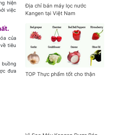
ng hiện
Địa chỉ bán máy lọc nước
ởi việc
Kangen tại Việt Nam
ất.
hóa của
về tiêu
t buồng
ược đưa
TOP Thực phẩm tốt cho thận