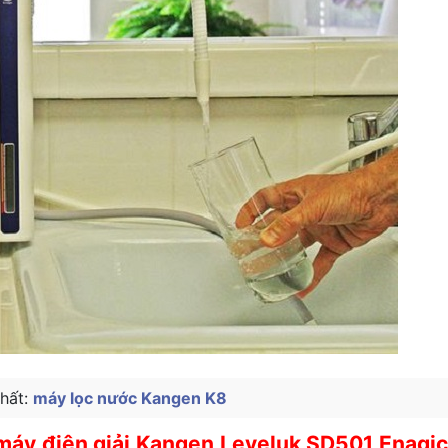
hất:
máy lọc nước Kangen K8
 máy điện giải Kangen Leveluk SD501 Enagic