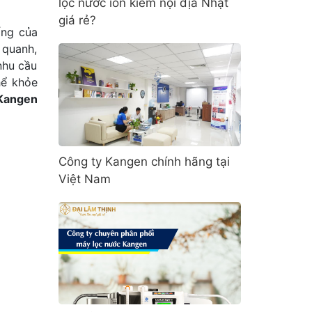
lọc nước ion kiềm nội địa Nhật
giá rẻ?
ống của
 quanh,
nhu cầu
hể khỏe
Kangen
Công ty Kangen chính hãng tại
Việt Nam