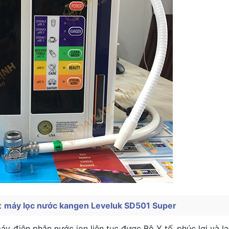
:
máy lọc nước kangen Leveluk SD501 Super
áy điện phân nước ion liên tục được Bộ Y tế, phúc lợi và l