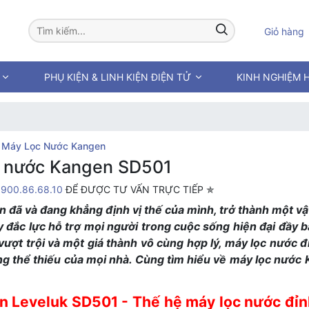
Giỏ hàng
PHỤ KIỆN & LINH KIỆN ĐIỆN TỬ
KINH NGHIỆM 
Máy Lọc Nước Kangen
c nước Kangen SD501
1900.86.68.10
ĐỂ ĐƯỢC TƯ VẤN TRỰC TIẾP ✯
đã và đang khẳng định vị thế của mình, trở thành một v
y đắc lực hỗ trợ mọi người trong cuộc sống hiện đại đầy b
ượt trội và một giá thành vô cùng hợp lý, máy lọc nước đi
g thể thiếu của mọi nhà. Cùng tìm hiểu về máy lọc nước
en Leveluk SD501 - Thế hệ máy lọc nước đỉn