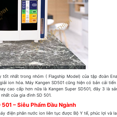
 tốt nhất trong nhóm ( Flagship Model) của tập đoàn Ena
iải ion hóa. Máy Kangen SD501 cũng hiện có bản cải tiến
hay cao cấp hơn nữa là Kangen Super SD501, đây 3 là s
nhất của gia đình SD 501.
 501 –
Siêu Phẩm
Đầu Ngành
áy điện phân nước ion liên tục được Bộ Y tế, phúc lợi và l