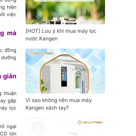
ng hiện
ởi việc
[HOT] Lưu ý khi mua máy lọc
ng mà
nước Kangen
o; đồng
h dưỡng
 giản
g thuận
Vì sao không nên mua máy
hay gặp
Kangen xách tay?
máy lọc
rở ngại
LCD lớn