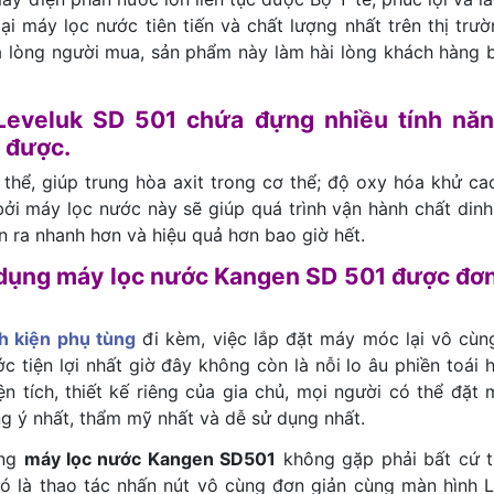
i máy lọc nước tiên tiến và chất lượng nhất trên thị trườ
ừa lòng người mua, sản phẩm này làm hài lòng khách hàng b
Leveluk SD 501 chứa đựng nhiều tính nă
 được.
 thể, giúp trung hòa axit trong cơ thể; độ oxy hóa khử ca
bởi máy lọc nước này sẽ giúp quá trình vận hành chất din
n ra nhanh hơn và hiệu quả hơn bao giờ hết.
ử dụng máy lọc nước Kangen SD 501 được đơn
nh kiện phụ tùng
đi kèm, việc lắp đặt máy móc lại vô cùn
c tiện lợi nhất giờ đây không còn là nỗi lo âu phiền toái 
n tích, thiết kế riêng của gia chủ, mọi người có thể đặt 
ng ý nhất, thẩm mỹ nhất và dễ sử dụng nhất.
ùng
máy l
ọc nước Kangen SD501
không gặp phải bất cứ t
ó là thao tác nhấn nút vô cùng đơn giản cùng màn hình 