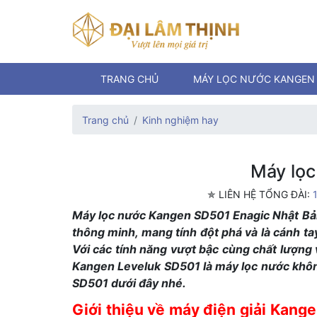
TRANG CHỦ
MÁY LỌC NƯỚC KANGEN
Trang chủ
Kinh nghiệm hay
Máy lọ
✯ LIÊN HỆ TỔNG ĐÀI:
Máy lọc nước Kangen SD501 Enagic Nhật Bản 
thông minh, mang tính đột phá và là cánh ta
Với các tính năng vượt bậc cùng chất lượng v
Kangen Leveluk SD501 là máy lọc nước khôn
SD501 dưới đây nhé.
Giới thiệu về máy điện giải Kang