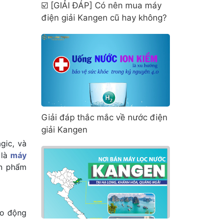
☑️ [GIẢI ĐÁP] Có nên mua máy
điện giải Kangen cũ hay không?
Giải đáp thắc mắc về nước điện
giải Kangen
gic, và
 là
máy
ản phẩm
ao động