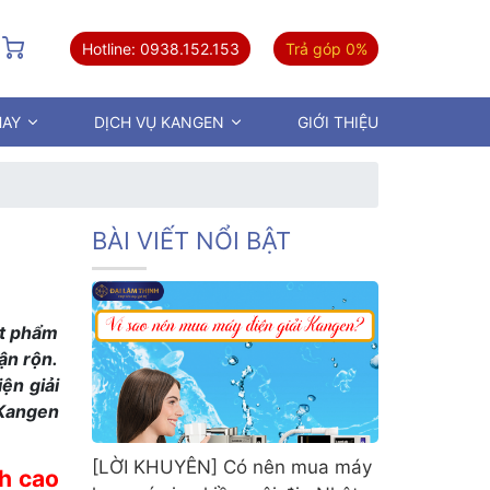
Hotline: 0938.152.153
Trả góp 0%
HAY
DỊCH VỤ KANGEN
GIỚI THIỆU
BÀI VIẾT NỔI BẬT
ật phẩm
ận rộn.
ện giải
 Kangen
[LỜI KHUYÊN] Có nên mua máy
h cao