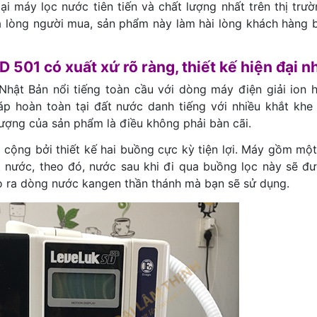
i máy lọc nước tiên tiến và chất lượng nhất trên thị trườ
ừa lòng người mua, sản phẩm này làm hài lòng khách hàng b
501 có xuất xứ rõ ràng, thiết kế hiện đại nh
hật Bản nổi tiếng toàn cầu với dòng máy điện giải ion 
áp hoàn toàn tại đất nước danh tiếng với nhiều khắt khe 
 lượng của sản phẩm là điều không phải bàn cãi.
 cộng bởi thiết kế hai buồng cực kỳ tiện lợi. Máy gồm mộ
ít nước, theo đó, nước sau khi đi qua buồng lọc này sẽ đ
ạo ra dòng nước kangen thần thánh mà bạn sẽ sử dụng.